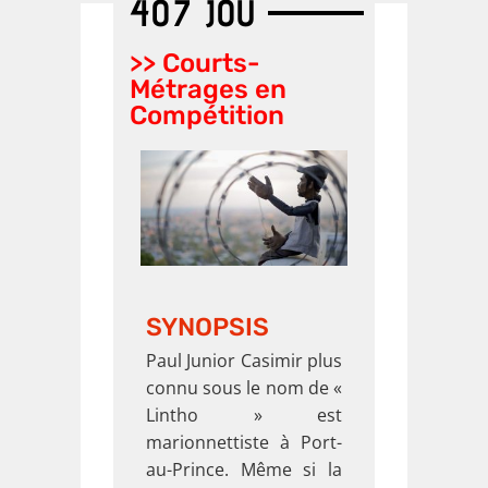
>> Films en
407 JOU
Compétition
>> Courts-
Métrages en
Compétition
SYNOPSIS
Paul Junior Casimir plus
connu sous le nom de «
Lintho » est
marionnettiste à Port-
au-Prince. Même si la