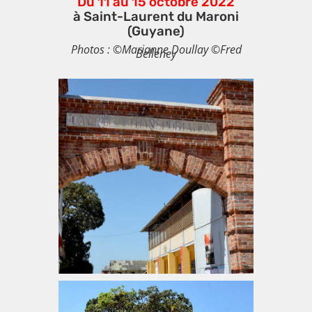
Du 11 au 15 octobre 2022
à Saint-Laurent du Maroni
(Guyane)
Photos : ©Marianne Doullay ©Fred
Belleney