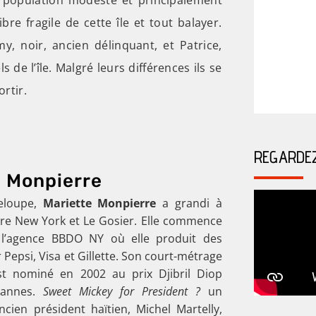
bre fragile de cette île et tout balayer.
, noir, ancien délinquant, et Patrice,
s de l’île. Malgré leurs différences ils se
rtir.
REGARDE
e Monpierre
eloupe,
Mariette Monpierre
a grandi à
ntre New York et Le Gosier. Elle commence
 l’agence BBDO NY où elle produit des
 Pepsi, Visa et Gillette. Son court-métrage
t nominé en 2002 au prix Djibril Diop
Cannes.
Sweet Mickey for President ?
un
ancien président haïtien, Michel Martelly,