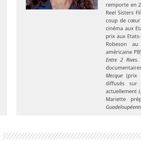
remporte en 2
Reel Sisters F
coup de cœur 
cinéma aux Eta
prix aux Etats-
Robeson au 
américaine PBS
Entre 2 Rives
.
documentair
Mecque
(prix 
diffusés sur
actuellement
L
Mariette pré
Guadeloupéenn