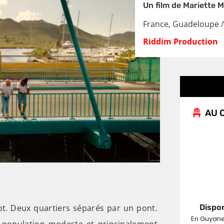
Un film de Mariette 
France, Guadeloupe /
Riddim Production
AU C
ot. Deux quartiers séparés par un pont.
Dispon
En Guyane
ne population modeste et principalement