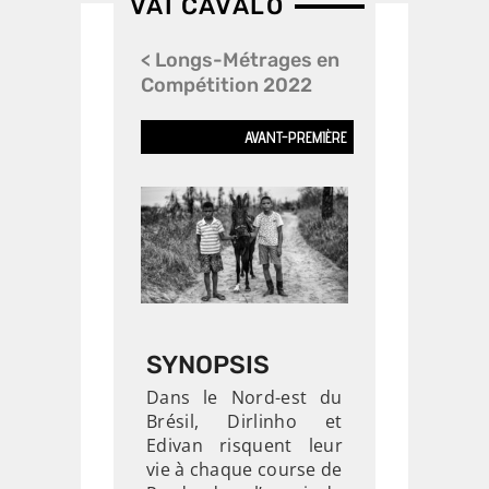
>> Films en
VAI CAVALO
Compétition
< Longs-Métrages en
Compétition 2022
AVANT-PREMIÈRE
SYNOPSIS
Dans le Nord-est du
Brésil, Dirlinho et
Edivan risquent leur
vie à chaque course de