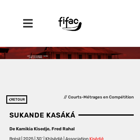
// Courts-Métrages en Compétition
RETOUR
SUKANDE KASÁKÁ
De
Kamikia Kisedje, Fred Rahal
Brésil
| 2025 | 30’ | Khĩsêdjê |
Association
Kisêdjê