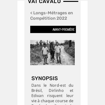
>> Films en
VAI CAVALO
Compétition
< Longs-Métrages en
Compétition 2022
AVANT-PREMIÈRE
SYNOPSIS
Dans le Nord-est du
Brésil, Dirlinho et
Edivan risquent leur
vie à chaque course de