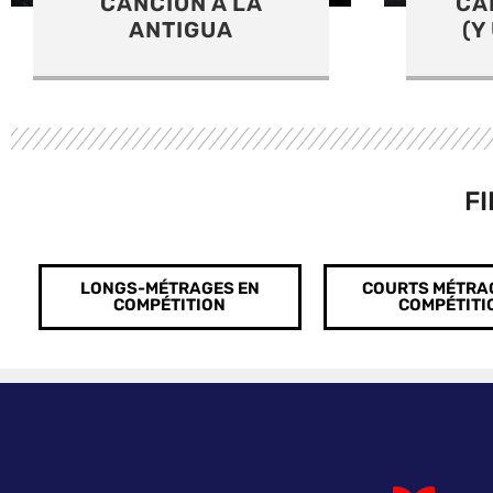
CANGREJO AZUL
CA
(Y UNA CÁMARA
PA
F
LONGS-MÉTRAGES EN
COURTS MÉTRA
COMPÉTITION
COMPÉTITI