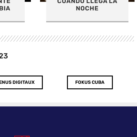
A LA
EL PESO DE LA
QUIETUD
23
ENUS DIGITAUX
FOKUS CUBA