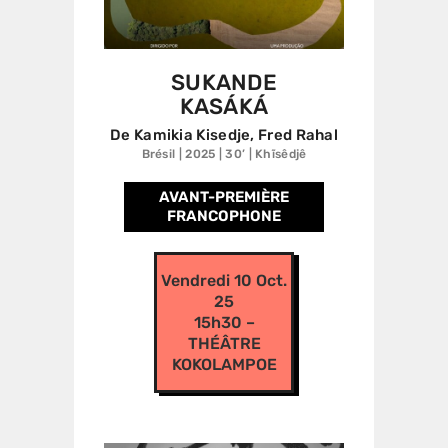
SUKANDE
KASÁKÁ
De Kamikia Kisedje, Fred Rahal
Brésil | 2025 | 30’ | Khĩsêdjê
AVANT-PREMIÈRE
FRANCOPHONE
Vendredi 10 Oct.
25
15h30 –
THÉÂTRE
KOKOLAMPOE