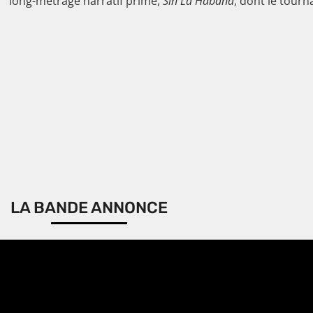
long-métrage narratif primé,
Sin La Habana
, dont le tourn
LA BANDE ANNONCE