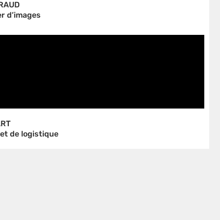
RAUD
er d’images
ART
et de logistique