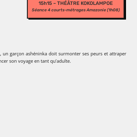
15h15 – THÉÂTRE KOKOLAMPOE
Séance 4 courts
-métrages Amazonie
(1h08)
e, un garçon ashéninka doit surmonter ses peurs et attraper
cer son voyage en tant qu’adulte.