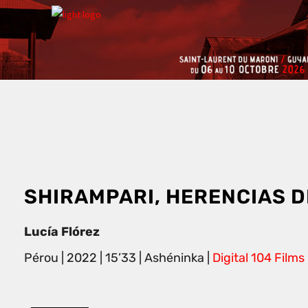
SHIRAMPARI, HERENCIAS D
Lucía Flórez
Pérou | 2022 | 15’33 |
Ashéninka
|
Digital 104 Films